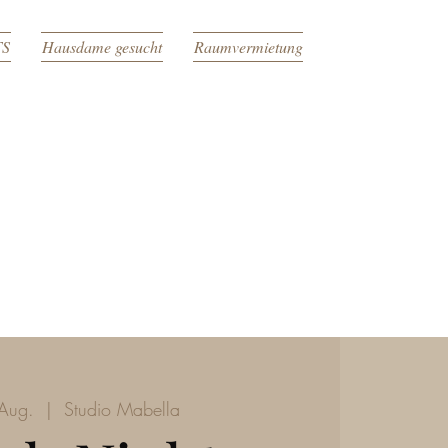
TS
Hausdame gesucht
Raumvermietung
 Aug.
  |  
Studio Mabella