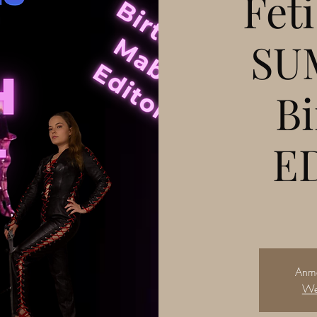
Fet
SU
Bi
E
Anm
Wei