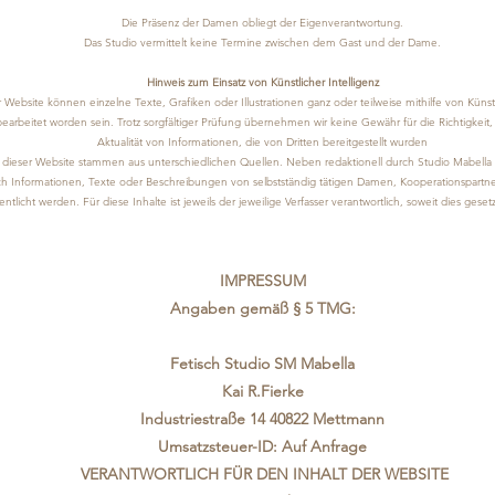
Die Präsenz der Damen obliegt der Eigenverantwortung.
Das Studio vermittelt keine Termine zwischen dem Gast und der Dame.
Hinweis zum Einsatz von Künstlicher Intelligenz
 Website können einzelne Texte, Grafiken oder Illustrationen ganz oder teilweise mithilfe von Künstl
 bearbeitet worden sein. Trotz sorgfältiger Prüfung übernehmen wir keine Gewähr für die Richtigkeit, 
Aktualität von Informationen, die von Dritten bereitgestellt wurden
e dieser Website stammen aus unterschiedlichen Quellen. Neben redaktionell durch Studio Mabella e
 Informationen, Texte oder Beschreibungen von selbstständig tätigen Damen, Kooperationspartne
entlicht werden. Für diese Inhalte ist jeweils der jeweilige Verfasser verantwortlich, soweit dies geset
IMPRESSUM
Angaben gemäß § 5 TMG:
Fetisch Studio SM Mabella
Kai R.Fierke
Industriestraße 14 40822 Mettmann
Umsatzsteuer-ID: Auf Anfrage
VERANTWORTLICH FÜR DEN INHALT DER WEBSITE