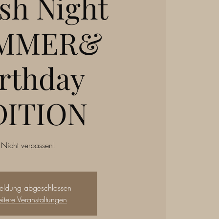
ish Night
MMER&
rthday
DITION
Nicht verpassen!
eldung abgeschlossen
tere Veranstaltungen