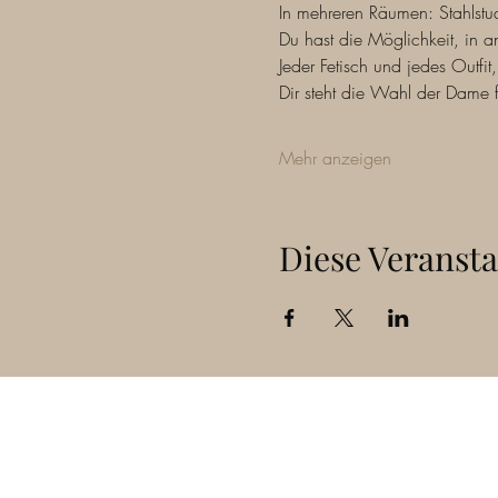
In mehreren Räumen: Stahlstu
Du hast die Möglichkeit, in 
Jeder Fetisch und jedes Outfi
Dir steht die Wahl der Dame f
Mehr anzeigen
Diese Veransta