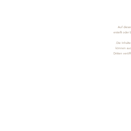
Auf dieser
erstellt oder
.Die Inhalt
können auch
Dritten veröff