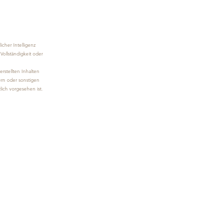
icher Intelligenz
Vollständigkeit oder
rstellten Inhalten
rn oder sonstigen
zlich vorgesehen ist.