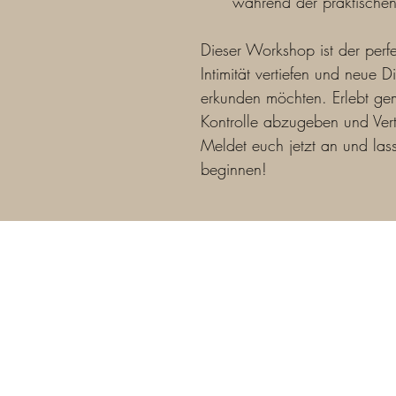
während der praktischen
Dieser Workshop ist der perfek
Intimität vertiefen und neue 
erkunden möchten. Erlebt ge
Kontrolle abzugeben und Ver
Meldet euch jetzt an und lasst
beginnen!