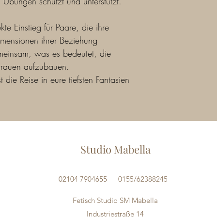
 Übungen schützt und unterstützt.
oder zu Worksh
Team.
te Einstieg für Paare, die ihre 
Wir danken Ihnen für Ih
Sie in unseren Worksh
Dimensionen ihrer Beziehung 
meinsam, was es bedeutet, die 
trauen aufzubauen.
 die Reise in eure tiefsten Fantasien 
Studio Mabella
02104 7904655
0155/62388245
Fetisch Studio SM Mabella
Industriestraße 14