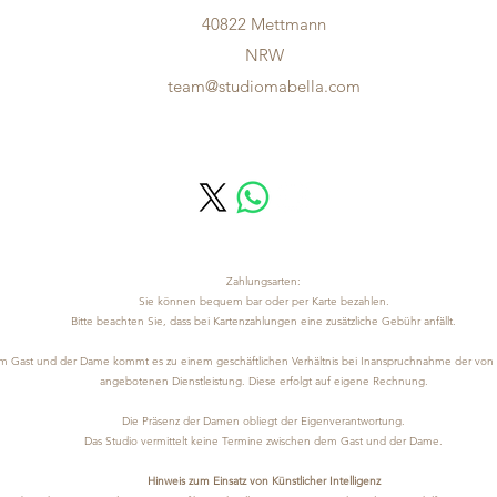
40822 Mettmann
NRW
team@studiomabella.com
Zahlungsarten:
Sie können bequem bar oder per Karte bezahlen.
Bitte beachten Sie, dass bei Kartenzahlungen eine zusätzliche Gebühr anfällt.
 Gast und der Dame kommt es zu einem geschäftlichen Verhältnis bei Inanspruchnahme der von
angebotenen Dienstleistung. Diese erfolgt auf eigene Rechnung.
Die Präsenz der Damen obliegt der Eigenverantwortung.
Das Studio vermittelt keine Termine zwischen dem Gast und der Dame.
Hinweis zum Einsatz von Künstlicher Intelligenz