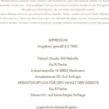
 Website können einzelne Texte, Grafiken oder Illustrationen ganz oder teilweise mithilfe von Künstl
 bearbeitet worden sein. Trotz sorgfältiger Prüfung übernehmen wir keine Gewähr für die Richtigkeit, 
Aktualität von Informationen, die von Dritten bereitgestellt wurden
e dieser Website stammen aus unterschiedlichen Quellen. Neben redaktionell durch Studio Mabella e
 Informationen, Texte oder Beschreibungen von selbstständig tätigen Damen, Kooperationspartne
entlicht werden. Für diese Inhalte ist jeweils der jeweilige Verfasser verantwortlich, soweit dies geset
IMPRESSUM
Angaben gemäß § 5 TMG:
Fetisch Studio SM Mabella
Kai R.Fierke
Industriestraße 14 40822 Mettmann
Umsatzsteuer-ID: Auf Anfrage
VERANTWORTLICH FÜR DEN INHALT DER WEBSITE
Kai R.Fierke
Steuer-Nr.: auf berechtigte Anfrage
Jugendschutzbeauftragter :