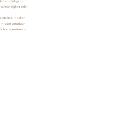
icher Intelligenz
Vollständigkeit oder
rstellten Inhalten
rn oder sonstigen
zlich vorgesehen ist.