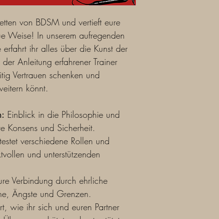
Rückgaberichtlinien fü
Vielen Dank für Ihr Int
tten von BDSM und vertieft eure 
beachten Sie die folge
eue Weise! In unserem aufregenden 
Keine Rückgab
erfahrt ihr alles über die Kunst der 
Workshops ist 
der Anleitung erfahrener Trainer 
Kaufpreises ni
dem Kauf die 
eitig Vertrauen schenken und 
sorgfältig zu l
eitern könnt.
Einlösezeitrau
Ihren Worksho
Ablauf dieser Fr
n:
 Einblick in die Philosophie und 
Teilnahme am
ve Konsens und Sicherheit.
Termine und Ve
 testet verschiedene Rollen und 
die Teilnehmer
ktvollen und unterstützenden 
mit ihnen absp
Stornierungen
unvorhersehba
eure Verbindung durch ehrliche 
können, informi
e, Ängste und Grenzen.
möglich. Wir k
anbieten.
rt, wie ihr sich und euren Partner 
Kontakt:
 Bei F