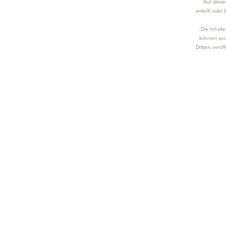
Auf dieser
erstellt oder
.Die Inhalt
können auch
Dritten veröff